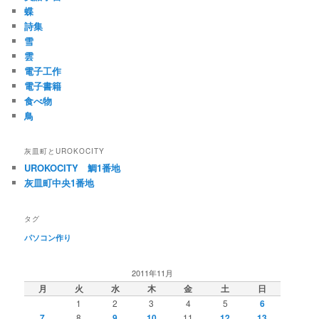
蝶
詩集
雪
雲
電子工作
電子書籍
食べ物
鳥
灰皿町とUROKOCITY
UROKOCITY 鯛1番地
灰皿町中央1番地
タグ
パソコン作り
2011年11月
月
火
水
木
金
土
日
1
2
3
4
5
6
7
8
9
10
11
12
13