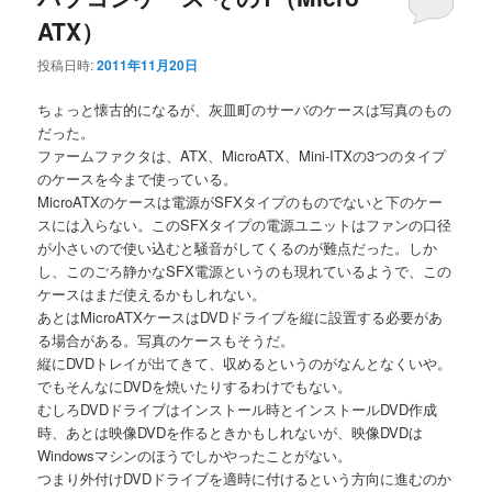
ATX）
投稿日時:
2011年11月20日
ちょっと懐古的になるが、灰皿町のサーバのケースは写真のもの
だった。
ファームファクタは、ATX、MicroATX、Mini-ITXの3つのタイプ
のケースを今まで使っている。
MicroATXのケースは電源がSFXタイプのものでないと下のケー
スには入らない。このSFXタイプの電源ユニットはファンの口径
が小さいので使い込むと騒音がしてくるのが難点だった。しか
し、このごろ静かなSFX電源というのも現れているようで、この
ケースはまだ使えるかもしれない。
あとはMicroATXケースはDVDドライブを縦に設置する必要があ
る場合がある。写真のケースもそうだ。
縦にDVDトレイが出てきて、収めるというのがなんとなくいや。
でもそんなにDVDを焼いたりするわけでもない。
むしろDVDドライブはインストール時とインストールDVD作成
時、あとは映像DVDを作るときかもしれないが、映像DVDは
Windowsマシンのほうでしかやったことがない。
つまり外付けDVDドライブを適時に付けるという方向に進むのか