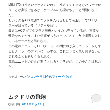
MINI-ITXは小さいケースにいれて、小さくても大きなパワーで使
うことが実現できるが、ケーブルの処理がちょっと問題になっ
た。
というのもATX電源ユニットを入れるととても近い下でCPUクー
ラーが回っている（リテール品）。
最近はACアダプタプラス基板というのも売っているが、重要な
部分なのでどうもまだ信頼がもうひとつ。とくに年中電源を入れ
ているサーバだと気になる。
この電源ユニットとCPUクーラーの間に線が入って、うっかりす
るとクーラーのファンに干渉する。これはうまく取り回さないと
切れることもありうると思う。
電源ユニットの進化が期待されるところだが、この小ささは魅力
だ。
カテゴリー:
パソコン作り
|
2
件のフィードバック
ムクドリの飛翔
投稿日時:
2011年11月13日