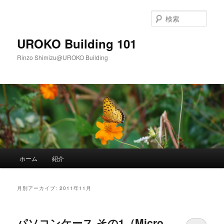
メ
サ
イ
ブ
検
ン
コ
索
コ
ン
UROKO Building 101
ン
テ
Rinzo Shimizu@UROKO Building
テ
ン
ン
ツ
ツ
へ
へ
移
移
動
動
メ
ホーム
紹介
イ
ン
メ
月別アーカイブ:
2011年11月
ニ
ュ
ー
パソコンケース その1（Micro