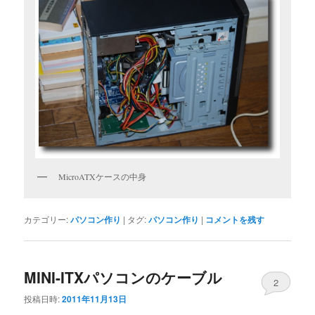
MicroATXケースの中身
カテゴリー:
パソコン作り
|
タグ:
パソコン作り
|
コメントを残す
MINI-ITXパソコンのケーブル
2
投稿日時:
2011年11月13日