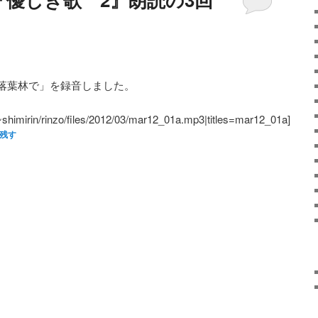
落葉林で」を録音しました。
/~shimirin/rinzo/files/2012/03/mar12_01a.mp3|titles=mar12_01a]
残す