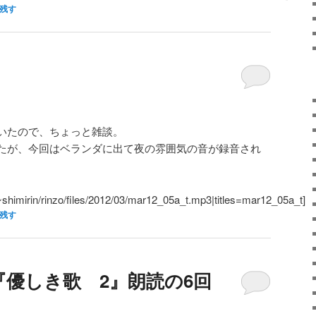
残す
いたので、ちょっと雑談。
たが、今回はベランダに出て夜の雰囲気の音が録音され
/~shimirin/rinzo/files/2012/03/mar12_05a_t.mp3|titles=mar12_05a_t]
残す
優しき歌 2』朗読の6回