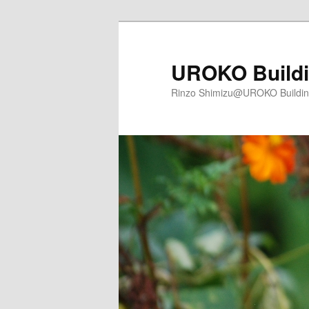
メ
サ
イ
ブ
ン
コ
UROKO Buildi
コ
ン
Rinzo Shimizu@UROKO Buildi
ン
テ
テ
ン
ン
ツ
ツ
へ
へ
移
移
動
動