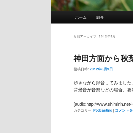
メ
ホーム
紹介
イ
ン
メ
月別アーカイブ:
2012年3月
ニ
ュ
神田方面から秋
ー
投稿日時:
2012年3月9日
歩きながら録音してみました
背景音が音楽などの場合、要
[audio:http://www.shimirin.net
カテゴリー:
Podcasting
|
コメントを