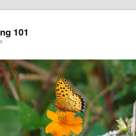
ng 101
ng