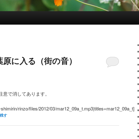
葉原に入る（街の音）
。
注意で消してあります。
/~shimirin/rinzo/files/2012/03/mar12_09a_t.mp3|titles=mar12_09a_t]
残す