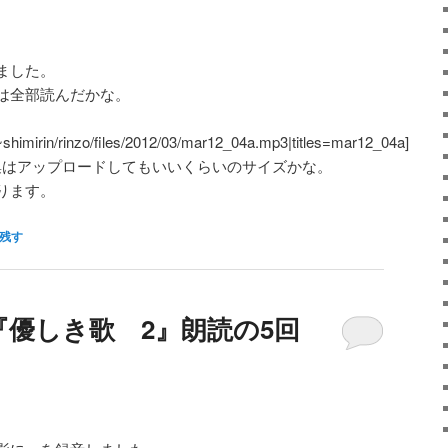
ました。
は全部読んだかな。
/~shimirin/rinzo/files/2012/03/mar12_04a.mp3|titles=mar12_04a]
集はアップロードしてもいいくらいのサイズかな。
ります。
残す
優しき歌 2』朗読の5回