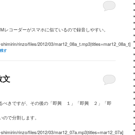
CMレコーダーがスマホに似ているので録音しやすい。
/~shimirin/rinzo/files/2012/03/mar12_08a_t.mp3|titles=mar12_08a_t]
残す
散文
るべきですが、その後の「即興 １」「即興 ２」「即
いので分割します。
/~shimirin/rinzo/files/2012/03/mar12_07a.mp3|titles=mar12_07a]