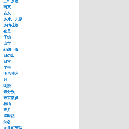
三軒茶屋
写真
古文
多摩川川原
多肉植物
夜景
季節
山羊
幻想小説
日の出
日常
昆虫
明治神宮
月
朗読
未分類
東京散歩
植物
正月
歳時記
渋谷
灰皿町管理