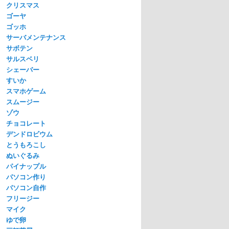
クリスマス
ゴーヤ
ゴッホ
サーバメンテナンス
サボテン
サルスベリ
シェーバー
すいか
スマホゲーム
スムージー
ゾウ
チョコレート
デンドロビウム
とうもろこし
ぬいぐるみ
パイナップル
パソコン作り
パソコン自作
フリージー
マイク
ゆで卵