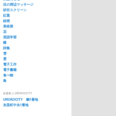
目の周辺マッサージ
砂目スクリーン
紅葉
絵画
美術展
花
英語学習
蝶
詩集
雪
雲
電子工作
電子書籍
食べ物
鳥
灰皿町とUROKOCITY
UROKOCITY 鯛1番地
灰皿町中央1番地