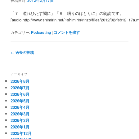
投稿日時:
2012年2月17日
「７ 溢れひたす闇に」「８ 眠りのほとりに」の朗読です。
[audio:http://www.shimirin.net/~shimirin/rinzo/files/2012/02/feb12_17a.
カテゴリー:
Podcasting
|
コメントを残す
投
←
過去の投稿
稿
ナ
ビ
アーカイブ
ゲ
2026年8月
ー
2026年7月
シ
2026年6月
ョ
2026年5月
ン
2026年4月
2026年3月
2026年2月
2026年1月
2025年12月