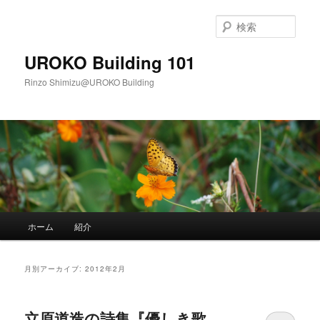
メ
サ
イ
ブ
検
ン
コ
索
コ
ン
UROKO Building 101
ン
テ
Rinzo Shimizu@UROKO Building
テ
ン
ン
ツ
ツ
へ
へ
移
移
動
動
メ
ホーム
紹介
イ
ン
メ
月別アーカイブ:
2012年2月
ニ
ュ
ー
立原道造の詩集『優しき歌