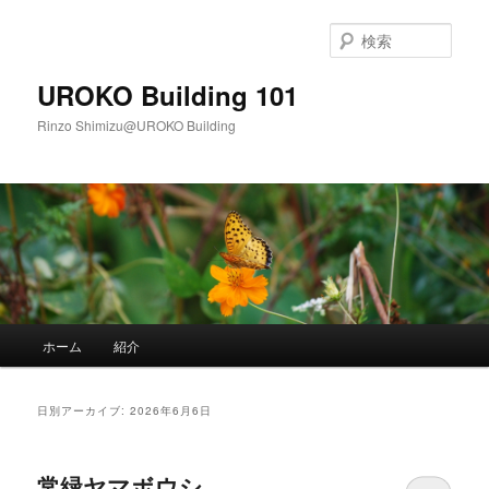
メ
サ
イ
ブ
検
ン
コ
索
コ
ン
UROKO Building 101
ン
テ
Rinzo Shimizu@UROKO Building
テ
ン
ン
ツ
ツ
へ
へ
移
移
動
動
メ
ホーム
紹介
イ
ン
メ
日別アーカイブ:
2026年6月6日
ニ
ュ
ー
常緑ヤマボウシ