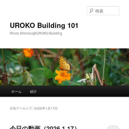
メ
サ
イ
ブ
検
ン
コ
索
コ
ン
UROKO Building 101
ン
テ
Rinzo Shimizu@UROKO Building
テ
ン
ン
ツ
ツ
へ
へ
移
移
動
動
メ
ホーム
紹介
イ
ン
メ
日別アーカイブ:
2026年1月17日
ニ
ュ
ー
今日の動画（2026.1.17）