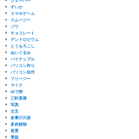
シェーバー
すいか
スマホゲーム
スムージー
ゾウ
チョコレート
デンドロビウム
とうもろこし
ぬいぐるみ
パイナップル
パソコン作り
パソコン自作
フリージー
マイク
ゆで卵
三軒茶屋
写真
古文
多摩川川原
多肉植物
夜景
季節