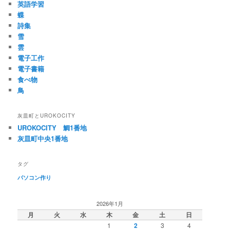
英語学習
蝶
詩集
雪
雲
電子工作
電子書籍
食べ物
鳥
灰皿町とUROKOCITY
UROKOCITY 鯛1番地
灰皿町中央1番地
タグ
パソコン作り
2026年1月
月
火
水
木
金
土
日
1
2
3
4