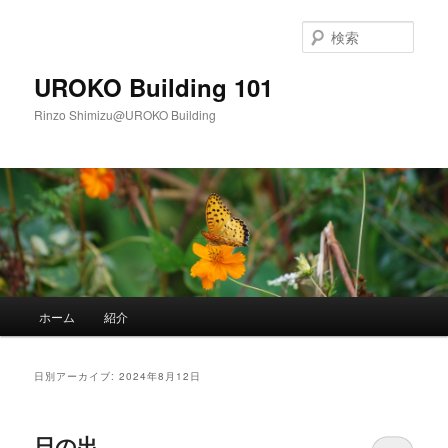
メ
サ
イ
ブ
検
ン
コ
索
コ
ン
UROKO Building 101
ン
テ
Rinzo Shimizu@UROKO Building
テ
ン
ン
ツ
ツ
へ
へ
移
移
動
動
メ
ホーム
紹介
イ
ン
メ
日別アーカイブ:
2024年8月12日
ニ
ュ
ー
日の出