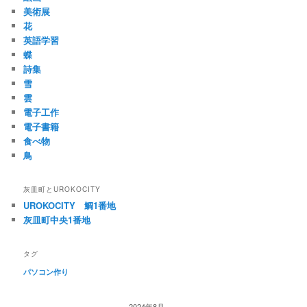
美術展
花
英語学習
蝶
詩集
雪
雲
電子工作
電子書籍
食べ物
鳥
灰皿町とUROKOCITY
UROKOCITY 鯛1番地
灰皿町中央1番地
タグ
パソコン作り
2024年8月