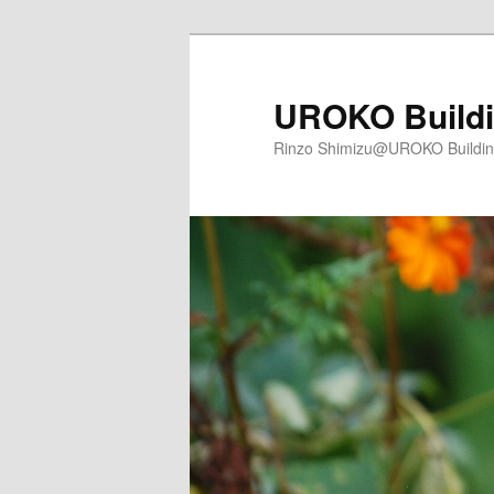
メ
サ
イ
ブ
ン
コ
UROKO Buildi
コ
ン
Rinzo Shimizu@UROKO Buildi
ン
テ
テ
ン
ン
ツ
ツ
へ
へ
移
移
動
動