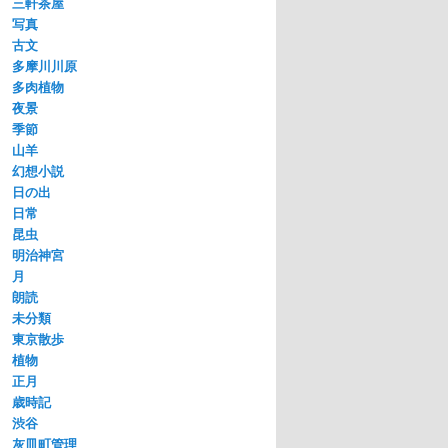
三軒茶屋
写真
古文
多摩川川原
多肉植物
夜景
季節
山羊
幻想小説
日の出
日常
昆虫
明治神宮
月
朗読
未分類
東京散歩
植物
正月
歳時記
渋谷
灰皿町管理