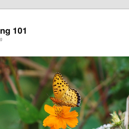
ng 101
ng