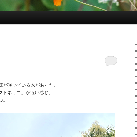
花が咲いている木があった。
と「シマトネリコ」が近い感じ。
つ。