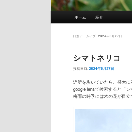
メ
ホーム
紹介
イ
ン
メ
日別アーカイブ:
2024年6月27日
ニ
ュ
シマトネリコ
ー
投稿日時:
2024年6月27日
近所を歩いていたら、盛大に
google lensで検索する
梅雨の時季には木の花が目立