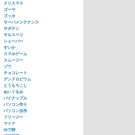
クリスマス
ゴーヤ
ゴッホ
サーバメンテナンス
サボテン
サルスベリ
シェーバー
すいか
スマホゲーム
スムージー
ゾウ
チョコレート
デンドロビウム
とうもろこし
ぬいぐるみ
パイナップル
パソコン作り
パソコン自作
フリージー
マイク
ゆで卵