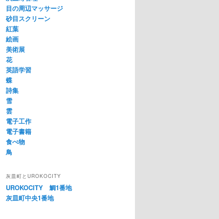
目の周辺マッサージ
砂目スクリーン
紅葉
絵画
美術展
花
英語学習
蝶
詩集
雪
雲
電子工作
電子書籍
食べ物
鳥
灰皿町とUROKOCITY
UROKOCITY 鯛1番地
灰皿町中央1番地