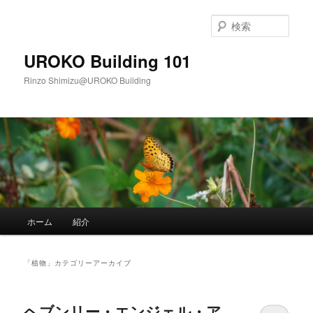
メ
サ
イ
ブ
検
ン
コ
索
コ
ン
UROKO Building 101
ン
テ
Rinzo Shimizu@UROKO Building
テ
ン
ン
ツ
ツ
へ
へ
移
移
動
動
メ
ホーム
紹介
イ
ン
メ
「
植物
」カテゴリーアーカイブ
ニ
ュ
ー
ヘブンリー・エンジェル・ア