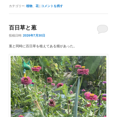
カテゴリー:
植物
、
花
|
コメントを残す
百日草と葱
投稿日時:
2026年7月30日
葱と同時に百日草を植えてある畑があった。