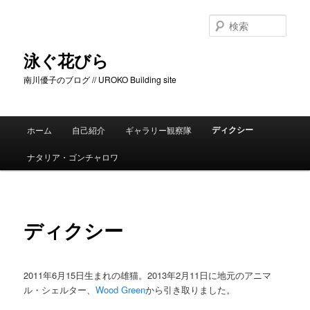
メ
イ
検
ン
索
コ
泳ぐ花びら
ン
南川優子のブログ // UROKO Building site
テ
ン
ツ
メ
へ
ディクシー
ホーム
自己紹介
ギャラリー観察隊
イ
移
ン
動
ナタリア・ゴンチャロワ
メ
ニ
ュ
ー
ディクシー
2011年6月15日生まれの雄猫。2013年2月11日に地元のアニマ
ル・シェルター、
Wood Green
から引き取りました。